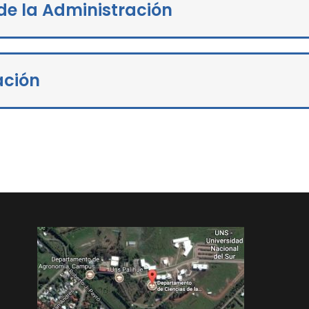
de la Administración
ación