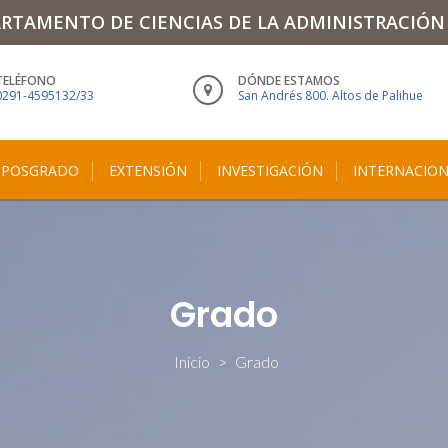
RTAMENTO DE CIENCIAS DE LA ADMINISTRACIÓN
TELÉFONO
DÓNDE ESTAMOS
0291-4595132/33
San Andrés 800. Altos de Palihue
POSGRADO
EXTENSIÓN
INVESTIGACIÓN
INTERNACION
Grado
Inicio
>
Grado