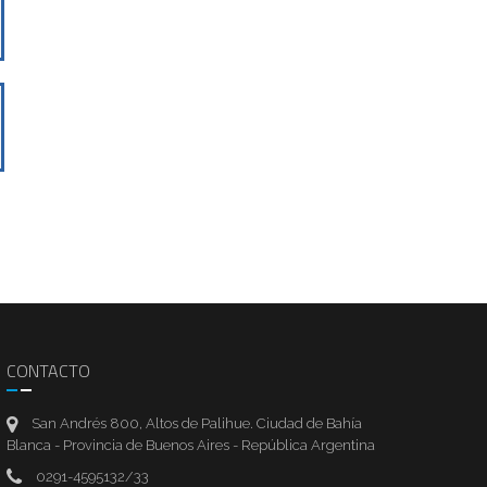
CONTACTO
San Andrés 800, Altos de Palihue. Ciudad de Bahía
Blanca - Provincia de Buenos Aires - República Argentina
0291-4595132/33